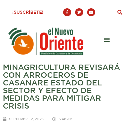
F
T
Y
¡SUSCRÍBETE!
a
w
o
c
i
u
e
t
t
b
t
u
o
e
b
o
r
e
k
-
f
MINAGRICULTURA REVISARÁ
CON ARROCEROS DE
CASANARE ESTADO DEL
SECTOR Y EFECTO DE
MEDIDAS PARA MITIGAR
CRISIS
SEPTIEMBRE 2, 2025
6:48 AM