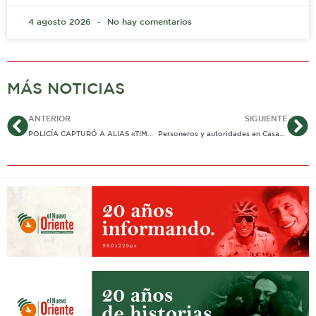
4 agosto 2026
No hay comentarios
MÁS NOTICIAS
Ant
Si
ANTERIOR
SIGUIENTE
POLICÍA CAPTURÓ A ALIAS «TIMA» EN AGUAZUL: LA JUSTICIA LO REQUIERE POR «SEXTING» CONTRA EMPLEADAS DOMÉSTICAS
Personeros y autoridades en Casanare fortalecen rutas preventivas de atención en convivencia ciudadana