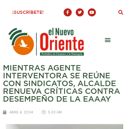
F
T
Y
¡SUSCRÍBETE!
a
w
o
c
i
u
e
t
t
b
t
u
o
e
b
o
r
e
k
-
f
MIENTRAS AGENTE
INTERVENTORA SE REÚNE
CON SINDICATOS, ALCALDE
RENUEVA CRÍTICAS CONTRA
DESEMPEÑO DE LA EAAAY
ABRIL 4, 2024
5:33 AM