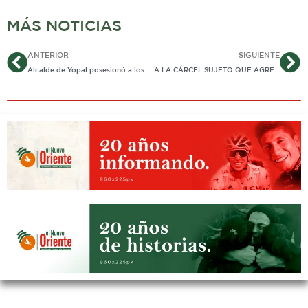
MÁS NOTICIAS
Ant
Si
ANTERIOR
SIGUIENTE
Alcalde de Yopal posesionó a los corregidores de El Morro, Mata de Limón, Morichal, Quebradaseca y El Taladro
A LA CÁRCEL SUJETO QUE AGREDÍA DE MANERA REITERADA A SU COMPAÑERA SENTIMENTAL EN MANÍ