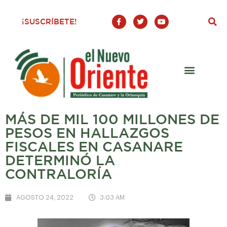
F
T
Y
¡SUSCRÍBETE!
a
w
o
c
i
u
e
t
t
b
t
u
o
e
b
o
r
e
k
-
f
MÁS DE MIL 100 MILLONES DE
PESOS EN HALLAZGOS
FISCALES EN CASANARE
DETERMINÓ LA
CONTRALORÍA
AGOSTO 24, 2022
3:03 AM