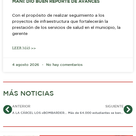
MANÍ: DIO BUEN REPORTE DE AVANCES
Con el propósito de realizar seguimiento a los
proyectos de infraestructura que fortalecerán la
prestación de los servicios de salud en el municipio, la
gerente
LEER MÁS >>
4 agosto 2026
No hay comentarios
MÁS NOTICIAS
Ant
Si
ANTERIOR
SIGUIENTE
A LA CÁRCEL LOS «BOMBARDEROS DEL NORTE» POR ATAQUES Y ATENTADOS EN PAZ DE ARIPORO Y HATO COROZAL
Más de 64.000 estudiantes se benefician de proyectos de infraestructura educativa en el país, el 99% en zonas rurales