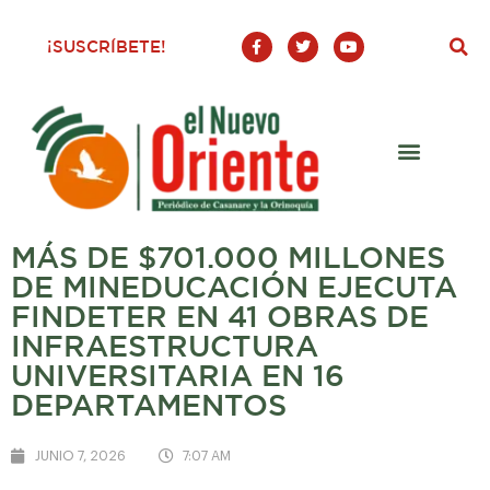
F
T
Y
¡SUSCRÍBETE!
a
w
o
c
i
u
e
t
t
b
t
u
o
e
b
o
r
e
k
-
f
MÁS DE $701.000 MILLONES
DE MINEDUCACIÓN EJECUTA
FINDETER EN 41 OBRAS DE
INFRAESTRUCTURA
UNIVERSITARIA EN 16
DEPARTAMENTOS
JUNIO 7, 2026
7:07 AM