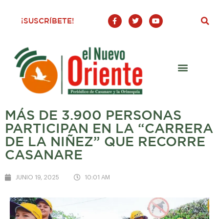
F
T
Y
¡SUSCRÍBETE!
a
w
o
c
i
u
e
t
t
b
t
u
o
e
b
o
r
e
k
-
f
MÁS DE 3.900 PERSONAS
PARTICIPAN EN LA “CARRERA
DE LA NIÑEZ” QUE RECORRE
CASANARE
JUNIO 19, 2025
10:01 AM