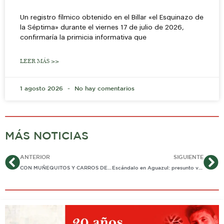
Un registro fílmico obtenido en el Billar «el Esquinazo de
la Séptima» durante el viernes 17 de julio de 2026,
confirmaría la primicia informativa que
LEER MÁS >>
1 agosto 2026
No hay comentarios
MÁS NOTICIAS
Ant
Si
ANTERIOR
SIGUIENTE
CON MUÑEQUITOS Y CARROS DE JUGUETE, VOCEROS DE LAS EXTINTAS FARC EXPLICARON A LA JEP CÓMO EL BLOQUE ORIENTAL EJECUTÓ HOMICIDIOS, ATENTADOS Y SECUESTROS
Escándalo en Aguazul: presunto veedor de salud agredió a regente de farmacia.