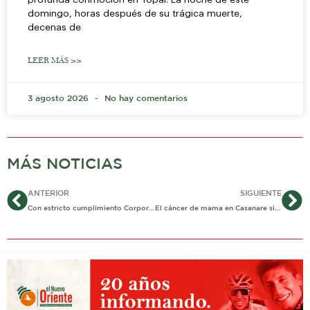
domingo, horas después de su trágica muerte,
decenas de
LEER MÁS >>
3 agosto 2026
No hay comentarios
MÁS NOTICIAS
Ant
Si
ANTERIOR
SIGUIENTE
Con estricto cumplimiento Corporinoquia, refuerza las acciones para enfrentar casos positivos de Covid 19
El cáncer de mama en Casanare sigue preocupando a las autoridades