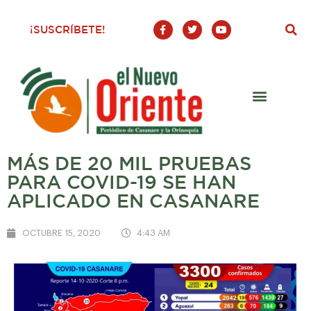
F
T
Y
¡SUSCRÍBETE!
a
w
o
c
i
u
e
t
t
b
t
u
o
e
b
o
r
e
k
-
f
MÁS DE 20 MIL PRUEBAS
PARA COVID-19 SE HAN
APLICADO EN CASANARE
OCTUBRE 15, 2020
4:43 AM