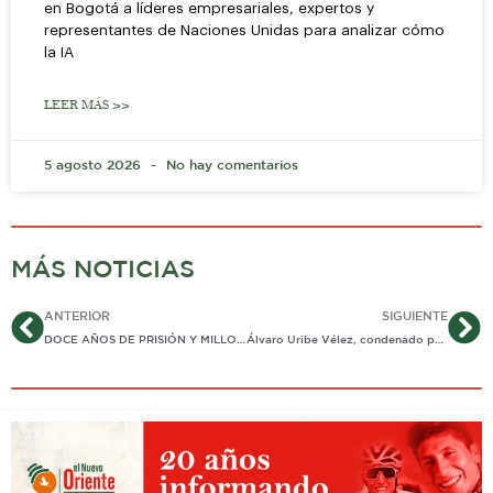
en Bogotá a líderes empresariales, expertos y
representantes de Naciones Unidas para analizar cómo
la IA
LEER MÁS >>
5 agosto 2026
No hay comentarios
MÁS NOTICIAS
Ant
Si
ANTERIOR
SIGUIENTE
DOCE AÑOS DE PRISIÓN Y MILLONARIA MULTA IMPONEN COMO CONDENA CONTRA EXPRESIDENTE URIBE POR SUS DELITOS…
Álvaro Uribe Vélez, condenado por fraude procesal y soborno en actuación penal: juez confirma que el expresidente fue determinador de una red para manipular testigos