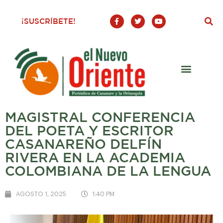
F
T
Y
¡SUSCRÍBETE!
a
w
o
c
i
u
e
t
t
b
t
u
o
e
b
o
r
e
k
-
f
MAGISTRAL CONFERENCIA
DEL POETA Y ESCRITOR
CASANAREÑO DELFÍN
RIVERA EN LA ACADEMIA
COLOMBIANA DE LA LENGUA
AGOSTO 1, 2025
1:40 PM