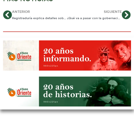
Ant
Si
ANTERIOR
SIGUIENTE
Registraduría explica detalles sobre la jornada electoral
¿Qué va a pasar con la gobernación?