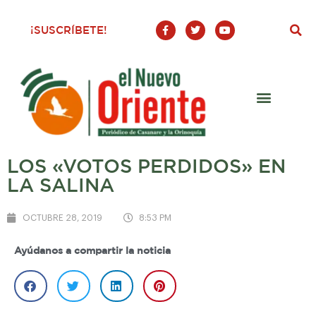
F
T
Y
¡SUSCRÍBETE!
a
w
o
c
i
u
e
t
t
b
t
u
o
e
b
o
r
e
k
-
f
LOS «VOTOS PERDIDOS» EN
LA SALINA
OCTUBRE 28, 2019
8:53 PM
Ayúdanos a compartir la noticia