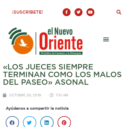
F
T
Y
¡SUSCRÍBETE!
a
w
o
c
i
u
e
t
t
b
t
u
o
e
b
o
r
e
k
-
f
«LOS JUECES SIEMPRE
TERMINAN COMO LOS MALOS
DEL PASEO» ASONAL
OCTUBRE 30, 2019
7:10 AM
Ayúdanos a compartir la noticia