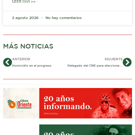
LEER MÁS >>
2 agosto 2026
No hay comentarios
MÁS NOTICIAS
Ant
Si
ANTERIOR
SIGUIENTE
Homicidio en el progreso
Delegado del CNE para elecciones en Casanare está inhabilitado por la Procuraduría.