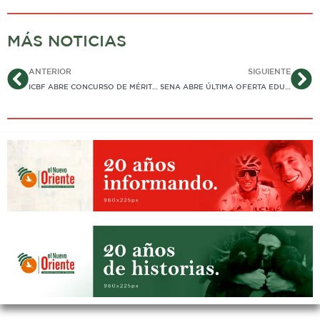
MÁS NOTICIAS
Ant
Si
ANTERIOR
SIGUIENTE
ICBF ABRE CONCURSO DE MÉRITOS PARA PROVEER MÁS DE 3.700 VACANTES EN EL PAÍS
SENA ABRE ÚLTIMA OFERTA EDUCATIVA PARA ESTE AÑO