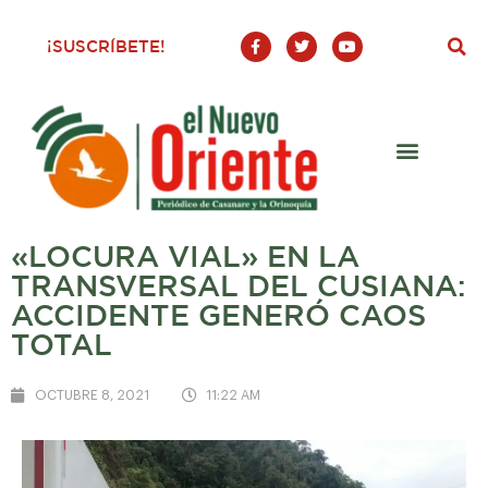
F
T
Y
¡SUSCRÍBETE!
a
w
o
c
i
u
e
t
t
b
t
u
o
e
b
o
r
e
k
-
f
«LOCURA VIAL» EN LA
TRANSVERSAL DEL CUSIANA:
ACCIDENTE GENERÓ CAOS
TOTAL
OCTUBRE 8, 2021
11:22 AM