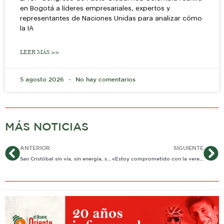
en Bogotá a líderes empresariales, expertos y
representantes de Naciones Unidas para analizar cómo
la IA
LEER MÁS >>
5 agosto 2026
No hay comentarios
MÁS NOTICIAS
Ant
Si
ANTERIOR
SIGUIENTE
San Cristóbal sin vía, sin energía, sin gas a tan sólo 7 km de la zona céntrica de Yopal
«Estoy comprometido con la vereda San Cristobal» secretario de Obras de Yopal