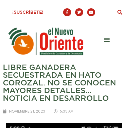
F
T
Y
¡SUSCRÍBETE!
a
w
o
c
i
u
e
t
t
b
t
u
o
e
b
o
r
e
k
-
f
LIBRE GANADERA
SECUESTRADA EN HATO
COROZAL. NO SE CONOCEN
MAYORES DETALLES…
NOTICIA EN DESARROLLO
NOVIEMBRE 21, 2023
5:33 AM