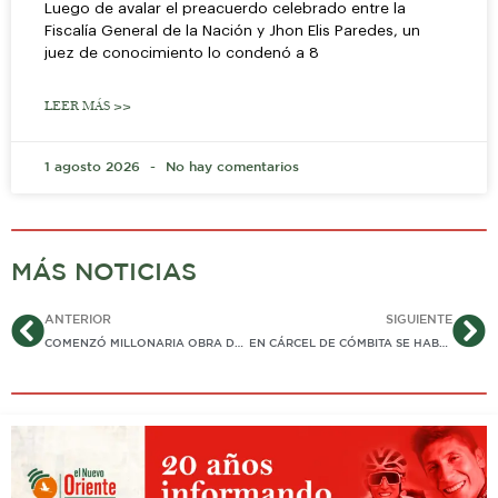
Luego de avalar el preacuerdo celebrado entre la
Fiscalía General de la Nación y Jhon Elis Paredes, un
juez de conocimiento lo condenó a 8
LEER MÁS >>
1 agosto 2026
No hay comentarios
MÁS NOTICIAS
Ant
Si
ANTERIOR
SIGUIENTE
COMENZÓ MILLONARIA OBRA DE CONSTRUCCIÓN EN RÍO DE MONTERREY: GOBERNACIÓN APORTA RECURSOS PARA DIQUE
EN CÁRCEL DE CÓMBITA SE HABRÍA FRAGUADO SECUESTRO DE PAOLA ARTEAGA. DELINCUENTES SUPLANTARON A «SEGUNDA MARQUETALIA». HAY UN CAPTURADO…