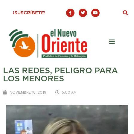
F
T
Y
¡SUSCRÍBETE!
a
w
o
c
i
u
e
t
t
b
t
u
o
e
b
o
r
e
k
-
f
LAS REDES, PELIGRO PARA
LOS MENORES
NOVIEMBRE 18, 2019
5:00 AM