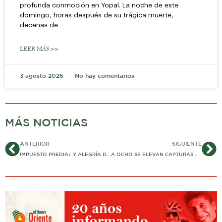
profunda conmoción en Yopal. La noche de este
domingo, horas después de su trágica muerte,
decenas de
LEER MÁS >>
3 agosto 2026
No hay comentarios
MÁS NOTICIAS
Ant
Si
ANTERIOR
SIGUIENTE
IMPUESTO PREDIAL Y ALEGRÍA DE PAGO “CHUCUTO”
A OCHO SE ELEVAN CAPTURAS DE DELINCUENTES QUE «SE HACEN PASAR» POR ERPAC SEGÚN AUTORIDADES MILITARES