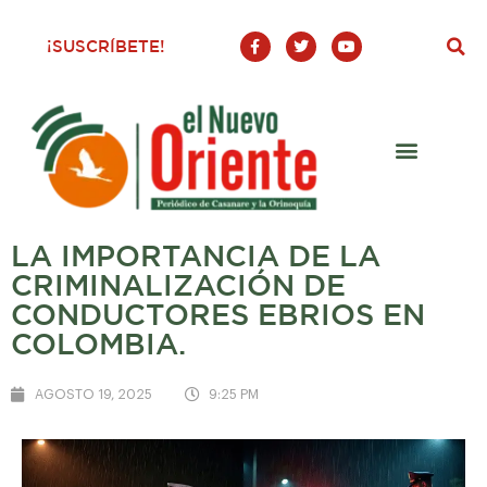
F
T
Y
¡SUSCRÍBETE!
a
w
o
c
i
u
e
t
t
b
t
u
o
e
b
o
r
e
k
-
f
LA IMPORTANCIA DE LA
CRIMINALIZACIÓN DE
CONDUCTORES EBRIOS EN
COLOMBIA.
AGOSTO 19, 2025
9:25 PM