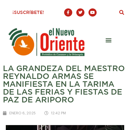
F
T
Y
¡SUSCRÍBETE!
a
w
o
c
i
u
e
t
t
b
t
u
o
e
b
o
r
e
k
-
f
LA GRANDEZA DEL MAESTRO
REYNALDO ARMAS SE
MANIFIESTA EN LA TARIMA
DE LAS FERIAS Y FIESTAS DE
PAZ DE ARIPORO
ENERO 6, 2025
12:42 PM