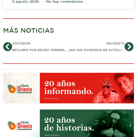
5 agosto 2026
No hay comentarios
MÁS NOTICIAS
Ant
Si
ANTERIOR
SIGUIENTE
RECLAMO POR DEUDA TERMINA EN HOMICIDIO
«NO HAY EVIDENCIA DE ACTOS IMPROPIOS», DICE PRESIDENTE DEL CONCEJO DE SOGAMOSO, LUEGO DE INCURSIÓN DE PAREJA EN DICHAS INSTALACIONES