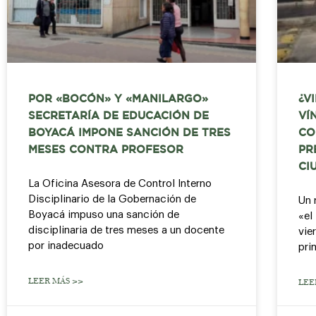
POR «BOCÓN» Y «MANILARGO»
¿V
SECRETARÍA DE EDUCACIÓN DE
VÍ
BOYACÁ IMPONE SANCIÓN DE TRES
CO
MESES CONTRA PROFESOR
PR
CI
La Oficina Asesora de Control Interno
Disciplinario de la Gobernación de
Un 
Boyacá impuso una sanción de
«el
disciplinaria de tres meses a un docente
vie
por inadecuado
pri
LEER MÁS >>
LEE