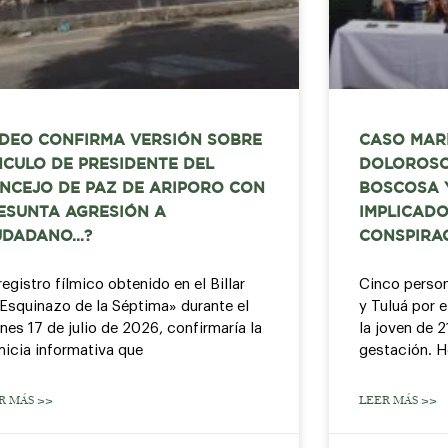
IDEO CONFIRMA VERSIÓN SOBRE
CASO MARÍ
NCULO DE PRESIDENTE DEL
DOLOROSO
NCEJO DE PAZ DE ARIPORO CON
BOSCOSA 
ESUNTA AGRESIÓN A
IMPLICADO
UDADANO…?
CONSPIRAC
registro fílmico obtenido en el Billar
Cinco person
 Esquinazo de la Séptima» durante el
y Tuluá por e
rnes 17 de julio de 2026, confirmaría la
la joven de 
micia informativa que
gestación. H
R MÁS >>
LEER MÁS >>