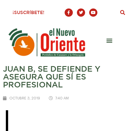
F
T
Y
¡SUSCRÍBETE!
a
w
o
c
i
u
e
t
t
b
t
u
o
e
b
o
r
e
k
-
f
JUAN B, SE DEFIENDE Y
ASEGURA QUE SÍ ES
PROFESIONAL
OCTUBRE 3, 2019
7:40 AM