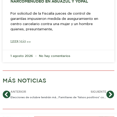
NARCOMENUDEO EN AGUAZUL Y YOPAL
Por solicitud de la Fiscalía jueces de control de
garantías impusieron medida de aseguramiento en
centro carcelario contra una mujer y un hombre
quienes, presuntamente,
LEER MÁS >>
1 agosto 2026
No hay comentarios
MÁS NOTICIAS
Ant
Si
ANTERIOR
SIGUIENTE
Elecciones de octubre tendrán más de 1.000 registradores en todo el país
Familiares de ‘falsos positivos’ confrontarán versiones de militares