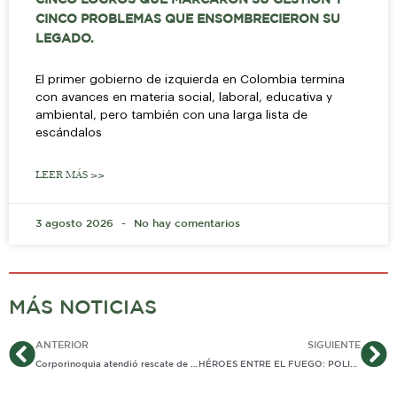
CINCO LOGROS QUE MARCARON SU GESTIÓN Y
CINCO PROBLEMAS QUE ENSOMBRECIERON SU
LEGADO.
El primer gobierno de izquierda en Colombia termina
con avances en materia social, laboral, educativa y
ambiental, pero también con una larga lista de
escándalos
LEER MÁS >>
3 agosto 2026
No hay comentarios
MÁS NOTICIAS
Ant
Si
ANTERIOR
SIGUIENTE
Corporinoquia atendió rescate de un zorro atropellado que se recupera en el Hogar de Paso de Fauna Silvestre
HÉROES ENTRE EL FUEGO: POLICÍAS ANTEXPLOSIVOS SALVAN VIDAS EN TUNJA