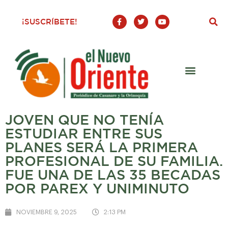
F
T
Y
¡SUSCRÍBETE!
a
w
o
c
i
u
e
t
t
b
t
u
o
e
b
o
r
e
k
-
f
JOVEN QUE NO TENÍA
ESTUDIAR ENTRE SUS
PLANES SERÁ LA PRIMERA
PROFESIONAL DE SU FAMILIA.
FUE UNA DE LAS 35 BECADAS
POR PAREX Y UNIMINUTO
NOVIEMBRE 9, 2025
2:13 PM