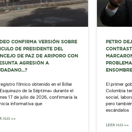
IDEO CONFIRMA VERSIÓN SOBRE
PETRO DEJ
NCULO DE PRESIDENTE DEL
CONTRAST
NCEJO DE PAZ DE ARIPORO CON
MARCARON
ESUNTA AGRESIÓN A
PROBLEMA
UDADANO…?
ENSOMBRE
registro fílmico obtenido en el Billar
El primer go
 Esquinazo de la Séptima» durante el
Colombia ter
rnes 17 de julio de 2026, confirmaría la
social, labor
micia informativa que
pero también
escándalos
R MÁS >>
LEER MÁS >>