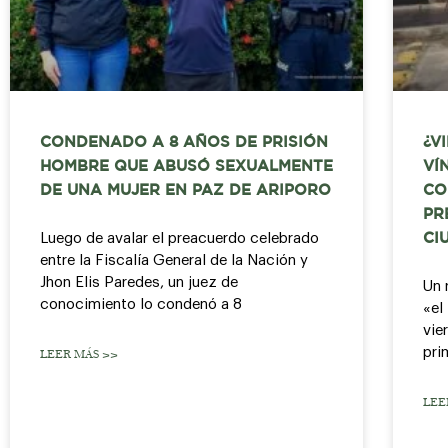
CONDENADO A 8 AÑOS DE PRISIÓN
¿V
HOMBRE QUE ABUSÓ SEXUALMENTE
VÍ
DE UNA MUJER EN PAZ DE ARIPORO
CO
PR
Luego de avalar el preacuerdo celebrado
CI
entre la Fiscalía General de la Nación y
Jhon Elis Paredes, un juez de
Un 
conocimiento lo condenó a 8
«el
vie
pri
LEER MÁS >>
LEE