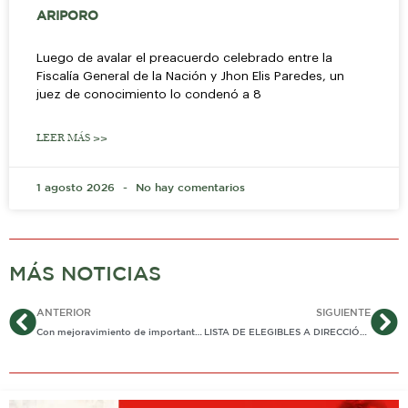
ARIPORO
Luego de avalar el preacuerdo celebrado entre la
Fiscalía General de la Nación y Jhon Elis Paredes, un
juez de conocimiento lo condenó a 8
LEER MÁS >>
1 agosto 2026
No hay comentarios
MÁS NOTICIAS
Ant
Si
ANTERIOR
SIGUIENTE
Con mejoravimiento de importante carretera se mejora la movilidad a campesinos en Aguazul
LISTA DE ELEGIBLES A DIRECCIÓN DE CORPORINOQUIA SE REDUJO A 35 LUEGO DE PRIMER FILTRO. DORIS BERNAL NO ESTARÍA INHABILITADA