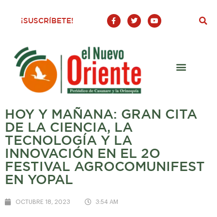
F
T
Y
¡SUSCRÍBETE!
a
w
o
c
i
u
e
t
t
b
t
u
o
e
b
o
r
e
k
-
f
HOY Y MAÑANA: GRAN CITA
DE LA CIENCIA, LA
TECNOLOGÍA Y LA
INNOVACIÓN EN EL 2O
FESTIVAL AGROCOMUNIFEST
EN YOPAL
OCTUBRE 18, 2023
3:54 AM