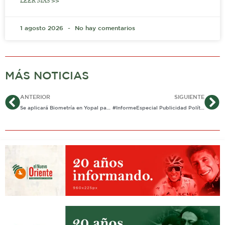
LEER MÁS >>
1 agosto 2026
No hay comentarios
MÁS NOTICIAS
Ant
Si
ANTERIOR
SIGUIENTE
Se aplicará Biometría en Yopal para estas elecciones
#InformeEspecial Publicidad Política …¿Plagiada?