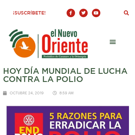
F
T
Y
¡SUSCRÍBETE!
a
w
o
c
i
u
e
t
t
b
t
u
o
e
b
o
r
e
k
-
f
HOY DÍA MUNDIAL DE LUCHA
CONTRA LA POLIO
OCTUBRE 24, 2019
8:59 AM