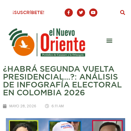
F
T
Y
¡SUSCRÍBETE!
a
w
o
c
i
u
e
t
t
b
t
u
o
e
b
o
r
e
k
-
f
¿HABRÁ SEGUNDA VUELTA
PRESIDENCIAL…?: ANÁLISIS
DE INFOGRAFÍA ELECTORAL
EN COLOMBIA 2026
MAYO 28, 2026
6:11 AM