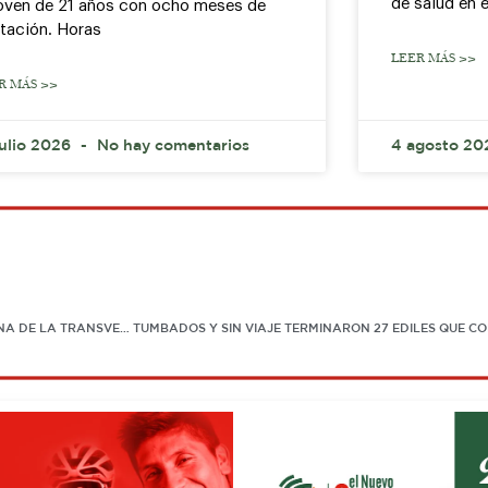
de salud en e
joven de 21 años con ocho meses de
tación. Horas
LEER MÁS >>
R MÁS >>
julio 2026
No hay comentarios
4 agosto 2
«POBRE» AVANCE DE OBRAS DE REMIENDO EN PUNTO PIEDRA CAMPANA DE LA TRANSVERSAL DEL SISGA, DETECTAN ALCALDES DE LA ZONA