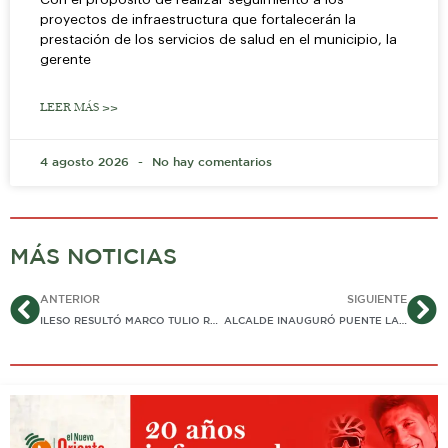
proyectos de infraestructura que fortalecerán la
prestación de los servicios de salud en el municipio, la
gerente
LEER MÁS >>
4 agosto 2026
No hay comentarios
MÁS NOTICIAS
Ant
Si
ANTERIOR
SIGUIENTE
ILESO RESULTÓ MARCO TULIO RUIZ LUEGO DE COLISIÓN CONTRA UN SEMOVIENTE QUE DEAMBULABA POR CARRETERA EN YOPAL
ALCALDE INAUGURÓ PUENTE LARGAMENTE ESPERADO SOBRE LA QUEBRADA «LA HONDANA» EN MONTERREY