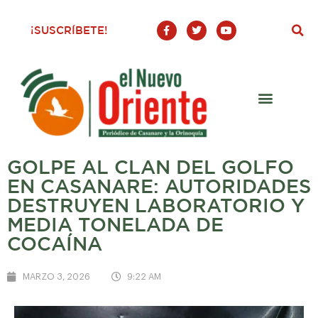
F
T
Y
¡SUSCRÍBETE!
a
w
o
c
i
u
e
t
t
b
t
u
o
e
b
o
r
e
k
-
f
GOLPE AL CLAN DEL GOLFO
EN CASANARE: AUTORIDADES
DESTRUYEN LABORATORIO Y
MEDIA TONELADA DE
COCAÍNA
MARZO 3, 2026
9:22 AM