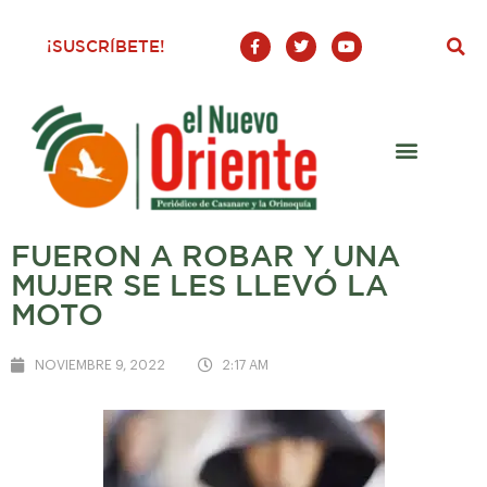
F
T
Y
¡SUSCRÍBETE!
a
w
o
c
i
u
e
t
t
b
t
u
o
e
b
o
r
e
k
-
f
FUERON A ROBAR Y UNA
MUJER SE LES LLEVÓ LA
MOTO
NOVIEMBRE 9, 2022
2:17 AM