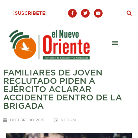
F
T
Y
¡SUSCRÍBETE!
a
w
o
c
i
u
e
t
t
b
t
u
o
e
b
o
r
e
k
-
f
FAMILIARES DE JOVEN
RECLUTADO PIDEN A
EJÉRCITO ACLARAR
ACCIDENTE DENTRO DE LA
BRIGADA
OCTUBRE 30, 2019
5:00 AM