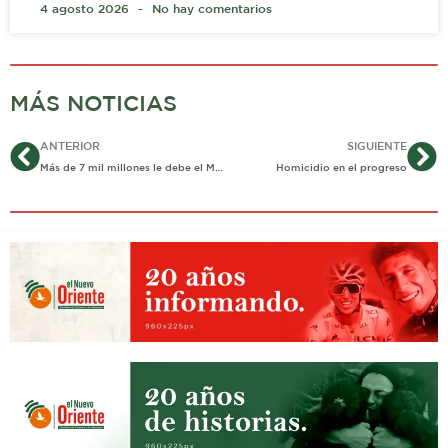
4 agosto 2026
No hay comentarios
MÁS NOTICIAS
Ant
Si
ANTERIOR
SIGUIENTE
Más de 7 mil millones le debe el Ministerio de salud al Horo
Homicidio en el progreso