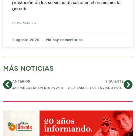
prestación de los servicios de salud en el municipio, la
gerente
LEER MÁS >>
4 agosto 2026
No hay comentarios
MÁS NOTICIAS
Ant
Si
ANTERIOR
SIGUIENTE
«ARRANCÓ» REAPERTURA 24 HORAS Y AUMENTO EN LA CAPACIDAD DE CARGA, EN KM 87 DE LA VÍA DEL CUSIANA
A LA CÁRCEL FUE ENVIADO PROFESOR QUE ABUSÓ SEXUALMENTE DE UNA DE SUS ESTUDIANTES DE 13 AÑOS