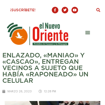
F
T
Y
¡SUSCRÍBETE!
a
w
o
c
i
u
e
t
t
b
t
u
o
e
b
o
r
e
k
-
f
ENLAZADO, «MANIAO» Y
«CASCAO», ENTREGAN
VECINOS A SUJETO QUE
HABÍA «RAPONEADO» UN
CELULAR
MARZO 26, 2023
12:28 PM