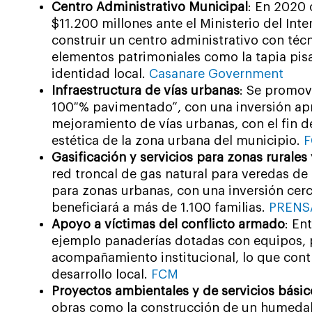
Centro Administrativo Municipal
: En 2020 
$11.200 millones ante el Ministerio del Inte
construir un centro administrativo con téc
elementos patrimoniales como la tapia pisa
identidad local.
Casanare Government
Infraestructura de vías urbanas
: Se promov
100 % pavimentado”, con una inversión ap
mejoramiento de vías urbanas, con el fin d
estética de la zona urbana del municipio.
Gasificación y servicios para zonas rurales
red troncal de gas natural para veredas de
para zonas urbanas, con una inversión cerc
beneficiará a más de 1.100 familias.
PRENS
Apoyo a víctimas del conflicto armado
: En
ejemplo panaderías dotadas con equipos, p
acompañamiento institucional, lo que contri
desarrollo local.
FCM
Proyectos ambientales y de servicios básic
obras como la construcción de un humedal de