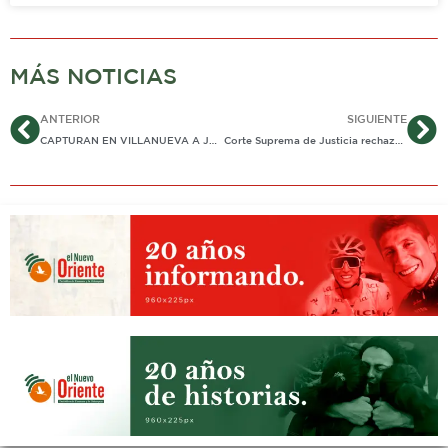
MÁS NOTICIAS
Ant
Si
ANTERIOR
SIGUIENTE
CAPTURAN EN VILLANUEVA A JOVEN DE 23 AÑOS POR PRESUNTA VENTA DE VIDEOS PORNOGRÁFICOS A CLIENTES EN ESTADOS UNIDOS
Corte Suprema de Justicia rechaza presiones e injerencias indebidas