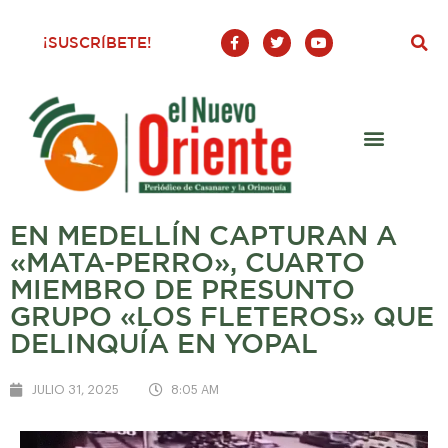
F
T
Y
¡SUSCRÍBETE!
a
w
o
c
i
u
e
t
t
b
t
u
o
e
b
o
r
e
k
-
f
EN MEDELLÍN CAPTURAN A
«MATA-PERRO», CUARTO
MIEMBRO DE PRESUNTO
GRUPO «LOS FLETEROS» QUE
DELINQUÍA EN YOPAL
JULIO 31, 2025
8:05 AM