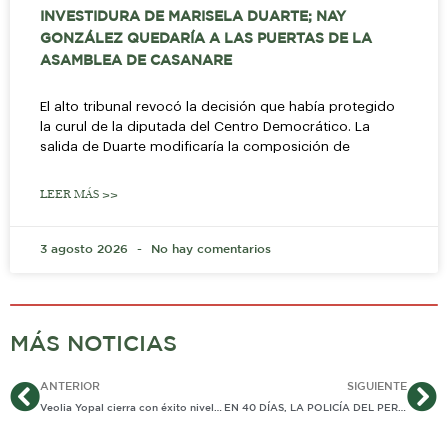
INVESTIDURA DE MARISELA DUARTE; NAY
GONZÁLEZ QUEDARÍA A LAS PUERTAS DE LA
ASAMBLEA DE CASANARE
El alto tribunal revocó la decisión que había protegido
la curul de la diputada del Centro Democrático. La
salida de Duarte modificaría la composición de
LEER MÁS >>
3 agosto 2026
No hay comentarios
MÁS NOTICIAS
Ant
Si
ANTERIOR
SIGUIENTE
Veolia Yopal cierra con éxito nivel local del concurso «Alrededor de Iberoamérica». Estudiante de 10 años representará a Yopal
EN 40 DÍAS, LA POLICÍA DEL PERÚ LOGRÓ LO QUE EN TRES AÑOS NO SE PUDO EN CASANARE: CAPTURAR A ALIAS «MAMADEO»…