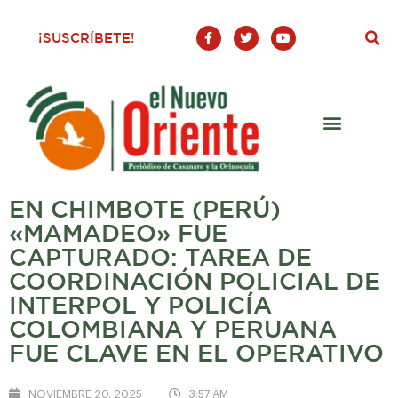
F
T
Y
¡SUSCRÍBETE!
a
w
o
c
i
u
e
t
t
b
t
u
o
e
b
o
r
e
k
-
f
EN CHIMBOTE (PERÚ)
«MAMADEO» FUE
CAPTURADO: TAREA DE
COORDINACIÓN POLICIAL DE
INTERPOL Y POLICÍA
COLOMBIANA Y PERUANA
FUE CLAVE EN EL OPERATIVO
NOVIEMBRE 20, 2025
3:57 AM