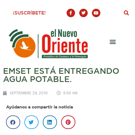
F
T
Y
¡SUSCRÍBETE!
a
w
o
c
i
u
e
t
t
b
t
u
o
e
b
o
r
e
k
-
f
EMSET ESTÁ ENTREGANDO
AGUA POTABLE.
SEPTIEMBRE 29, 2019
6:56 AM
Ayúdanos a compartir la noticia