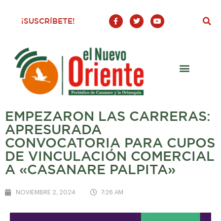
F
T
Y
¡SUSCRÍBETE!
a
w
o
c
i
u
e
t
t
b
t
u
o
e
b
o
r
e
k
-
f
EMPEZARON LAS CARRERAS:
APRESURADA
CONVOCATORIA PARA CUPOS
DE VINCULACIÓN COMERCIAL
A «CASANARE PALPITA»
NOVIEMBRE 2, 2024
7:26 AM