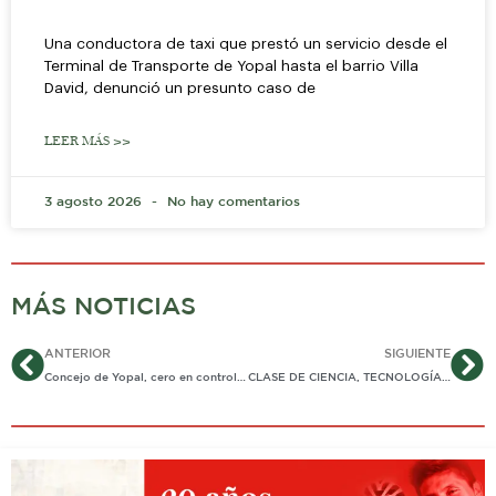
Una conductora de taxi que prestó un servicio desde el
Terminal de Transporte de Yopal hasta el barrio Villa
David, denunció un presunto caso de
LEER MÁS >>
3 agosto 2026
No hay comentarios
MÁS NOTICIAS
Ant
Si
ANTERIOR
SIGUIENTE
Concejo de Yopal, cero en control político.
CLASE DE CIENCIA, TECNOLOGÍA E INNOVACIÓN, SE DICTÓ EN DOS COLEGIOS DE NUNCHÍA, GRACIAS A APOYO DE PAREX