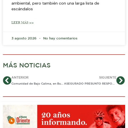
ambiental, pero también con una larga lista de
escándalos
LEER MÁS >>
3 agosto 2026
No hay comentarios
MÁS NOTICIAS
Ant
Si
ANTERIOR
SIGUIENTE
Comunidad de Bajo Calima, en Buenaventura, recibe mejoramiento de 6 sedes educativas para una educación de calidad y construcción de paz
ASEGURADO PRESUNTO RESPONSABLE DE HURTAR CERCA DE $45 MILLONES EN YOPAL