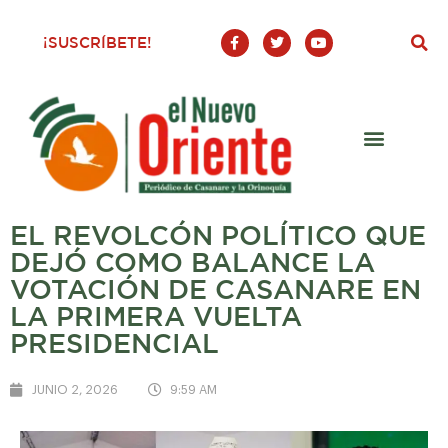
F
T
Y
¡SUSCRÍBETE!
a
w
o
c
i
u
e
t
t
b
t
u
o
e
b
o
r
e
k
-
f
EL REVOLCÓN POLÍTICO QUE
DEJÓ COMO BALANCE LA
VOTACIÓN DE CASANARE EN
LA PRIMERA VUELTA
PRESIDENCIAL
JUNIO 2, 2026
9:59 AM