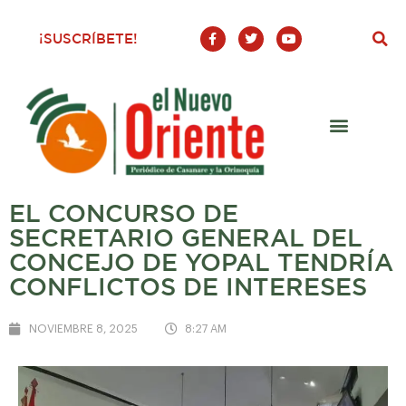
F
T
Y
¡SUSCRÍBETE!
a
w
o
c
i
u
e
t
t
b
t
u
o
e
b
o
r
e
k
-
f
EL CONCURSO DE
SECRETARIO GENERAL DEL
CONCEJO DE YOPAL TENDRÍA
CONFLICTOS DE INTERESES
NOVIEMBRE 8, 2025
8:27 AM