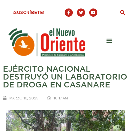
F
T
Y
¡SUSCRÍBETE!
a
w
o
c
i
u
e
t
t
b
t
u
o
e
b
o
r
e
k
-
f
EJÉRCITO NACIONAL
DESTRUYÓ UN LABORATORIO
DE DROGA EN CASANARE
MARZO 10, 2025
10:17 AM