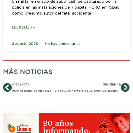
Un militar en grado de suboficial fue capturado por la
policía en las instalaciones del Hospital HORO en Yopal,
como presunto autor del fatal accidente
LEER MÁS >>
2 agosto 2026
No hay comentarios
MÁS NOTICIAS
Ant
Si
ANTERIOR
SIGUIENTE
Paro nacional de justicia el 12 de septiembre
Un hombre de 33 años fue capturado por homicidio de una mujer en Yopal