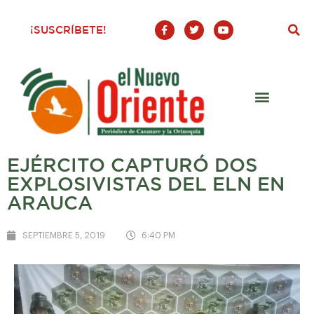
F
T
Y
¡SUSCRÍBETE!
a
w
o
c
i
u
e
t
t
b
t
u
o
e
b
o
r
e
k
-
f
EJÉRCITO CAPTURÓ DOS
EXPLOSIVISTAS DEL ELN EN
ARAUCA
SEPTIEMBRE 5, 2019
6:40 PM