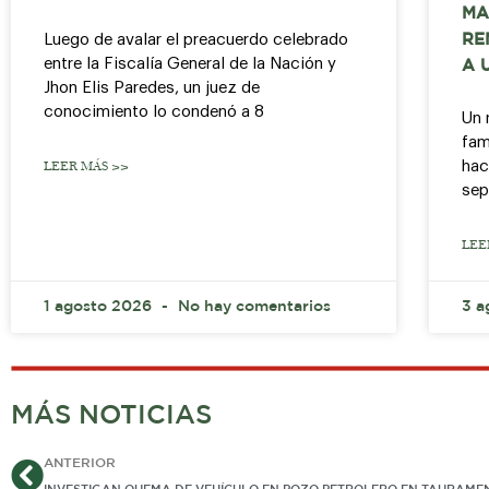
MA
Luego de avalar el preacuerdo celebrado
RE
entre la Fiscalía General de la Nación y
A 
Jhon Elis Paredes, un juez de
conocimiento lo condenó a 8
Un 
fam
hac
LEER MÁS >>
sep
LEE
1 agosto 2026
No hay comentarios
3 a
MÁS NOTICIAS
Ant
ANTERIOR