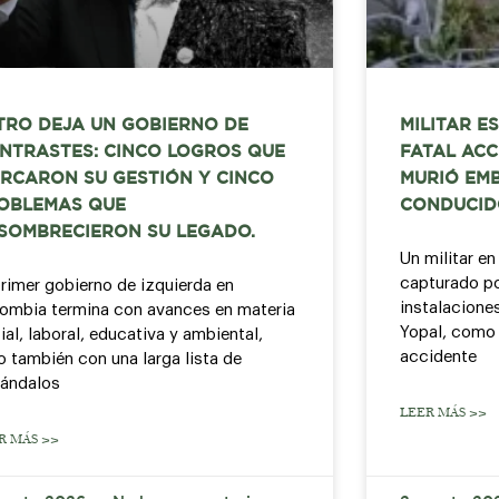
TRO DEJA UN GOBIERNO DE
MILITAR E
NTRASTES: CINCO LOGROS QUE
FATAL ACC
RCARON SU GESTIÓN Y CINCO
MURIÓ EMB
OBLEMAS QUE
CONDUCID
SOMBRECIERON SU LEGADO.
Un militar en
capturado por
primer gobierno de izquierda en
instalacione
ombia termina con avances en materia
Yopal, como 
ial, laboral, educativa y ambiental,
accidente
o también con una larga lista de
ándalos
LEER MÁS >>
R MÁS >>