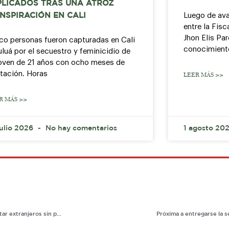
PLICADOS TRAS UNA ATROZ
Luego de ava
NSPIRACIÓN EN CALI
entre la Fisc
Jhon Elis Par
co personas fueron capturadas en Cali
conocimient
uluá por el secuestro y feminicidio de
joven de 21 años con ocho meses de
tación. Horas
LEER MÁS >>
R MÁS >>
julio 2026
No hay comentarios
1 agosto 20
Migración Colombia advierte a empresarios posibles sanciones por contratar extranjeros sin permiso de residencia
Próxima a entregarse la s