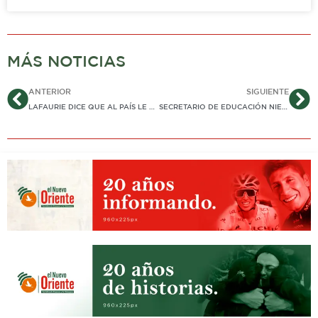
MÁS NOTICIAS
Ant
Si
ANTERIOR
SIGUIENTE
LAFAURIE DICE QUE AL PAÍS LE HA PASADO LO DEL «PASTORCITO MENTIROSO» CON PROCESOS DE PAZ
SECRETARIO DE EDUCACIÓN NIEGA VÍNCULO EN ACCIDENTE DE TRÁNSITO. DICE QUE CARRO ES DE SU MAMÁ Y ESTABA PRESTADO