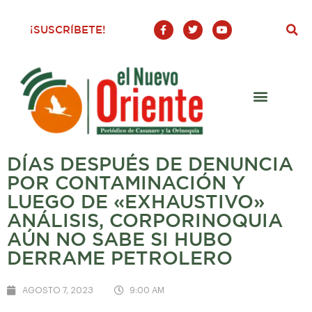
F
T
Y
¡SUSCRÍBETE!
a
w
o
c
i
u
e
t
t
b
t
u
o
e
b
o
r
e
k
-
f
DÍAS DESPUÉS DE DENUNCIA
POR CONTAMINACIÓN Y
LUEGO DE «EXHAUSTIVO»
ANÁLISIS, CORPORINOQUIA
AÚN NO SABE SI HUBO
DERRAME PETROLERO
AGOSTO 7, 2023
9:00 AM