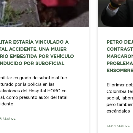
LITAR ESTARÍA VINCULADO A
PETRO DEJ
TAL ACCIDENTE. UNA MUJER
CONTRAST
RIÓ EMBESTIDA POR VEHÍCULO
MARCARON
NDUCIDO POR SUBOFICIAL
PROBLEMA
ENSOMBRE
militar en grado de suboficial fue
turado por la policía en las
El primer go
talaciones del Hospital HORO en
Colombia ter
al, como presunto autor del fatal
social, labor
idente
pero también
escándalos
R MÁS >>
LEER MÁS >>