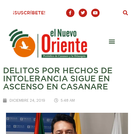
F
T
Y
¡SUSCRÍBETE!
a
w
o
c
i
u
e
t
t
b
t
u
o
e
b
o
r
e
k
-
f
DELITOS POR HECHOS DE
INTOLERANCIA SIGUE EN
ASCENSO EN CASANARE
DICIEMBRE 24, 2019
5:48 AM