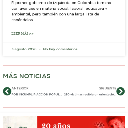
El primer gobierno de izquierda en Colombia termina
con avances en materia social, laboral, educativa y
ambiental, pero también con una larga lista de
escándalos
LEER MÁS >>
3 agosto 2026
No hay comentarios
MÁS NOTICIAS
Ant
Si
ANTERIOR
SIGUIENTE
POR INCUMPLIR ACCIÓN POPULAR POR CARENCIA DE ACUEDUCTO, JUZGADO ACTÚA CONTRA ALCALDÍA DE YOPAL
250 víctimas recibieron orientación sobre trámites en jornada de atención en Monterrey