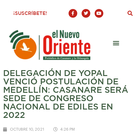
F
T
Y
¡SUSCRÍBETE!
a
w
o
c
i
u
e
t
t
b
t
u
o
e
b
o
r
e
k
-
f
DELEGACIÓN DE YOPAL
VENCIÓ POSTULACIÓN DE
MEDELLÍN: CASANARE SERÁ
SEDE DE CONGRESO
NACIONAL DE EDILES EN
2022
OCTUBRE 10, 2021
4:26 PM