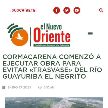
F
T
Y
¡SUSCRÍBETE!
a
w
o
c
i
u
e
t
t
b
t
u
o
e
b
o
r
e
k
-
f
CORMACARENA COMENZÓ A
EJECUTAR OBRA PARA
EVITAR «TRASVASE» DEL RÍO
GUAYURIBA EL NEGRITO
ENERO 27, 2023
5:37 AM