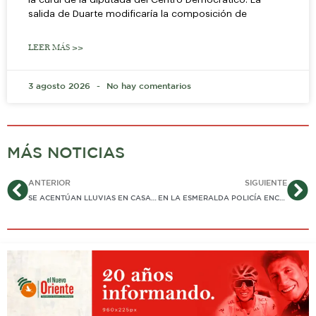
salida de Duarte modificaría la composición de
LEER MÁS >>
3 agosto 2026
No hay comentarios
MÁS NOTICIAS
Ant
Si
ANTERIOR
SIGUIENTE
SE ACENTÚAN LLUVIAS EN CASANARE: AUMENTA RIESGO DE DESLIZAMIENTOS Y CRECIENTES
EN LA ESMERALDA POLICÍA ENCONTRÓ DOS MOTOS ROBADAS. YA LAS RECLAMARON LOS PROPIETARIOS