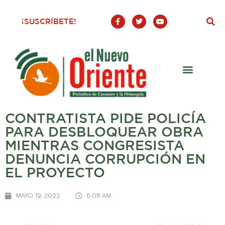
F
T
Y
¡SUSCRÍBETE!
a
w
o
c
i
u
e
t
t
b
t
u
o
e
b
o
r
e
k
-
f
CONTRATISTA PIDE POLICÍA
PARA DESBLOQUEAR OBRA
MIENTRAS CONGRESISTA
DENUNCIA CORRUPCIÓN EN
EL PROYECTO
MAYO 19, 2022
6:08 AM