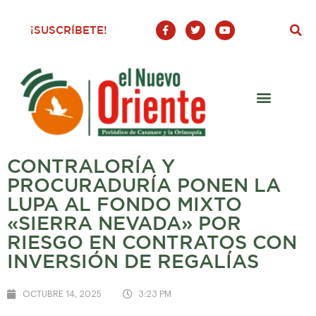
F
T
Y
¡SUSCRÍBETE!
a
w
o
c
i
u
e
t
t
b
t
u
o
e
b
o
r
e
k
-
f
CONTRALORÍA Y
PROCURADURÍA PONEN LA
LUPA AL FONDO MIXTO
«SIERRA NEVADA» POR
RIESGO EN CONTRATOS CON
INVERSIÓN DE REGALÍAS
OCTUBRE 14, 2025
3:23 PM