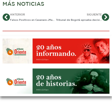
MÁS NOTICIAS
Ant
Si
ANTERIOR
SIGUIENTE
Falsos Positivos en Casanare ¿Manzanas podridas o sistematicidad?
Tribunal de Bogotá aprueba decisión de segunda instancia en el proceso penal contra Álvaro Uribe Vélez