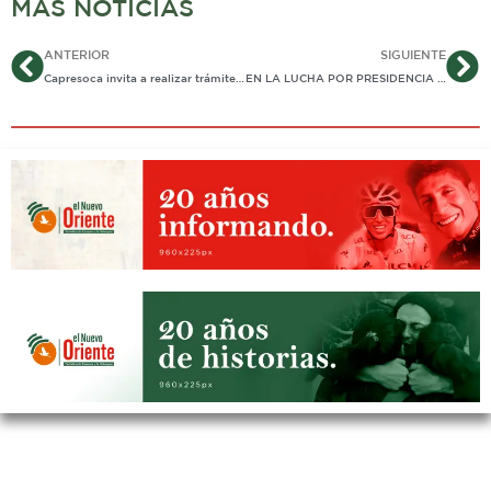
MÁS NOTICIAS
Ant
Si
ANTERIOR
SIGUIENTE
Capresoca invita a realizar trámites en línea
EN LA LUCHA POR PRESIDENCIA DE COMISIÓN 6a AMANDA DIO UN «GRITO DE INDEPENDENCIA»