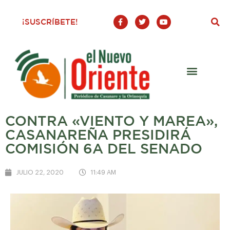
F
T
Y
¡SUSCRÍBETE!
a
w
o
c
i
u
e
t
t
b
t
u
o
e
b
o
r
e
k
-
f
CONTRA «VIENTO Y MAREA»,
CASANAREÑA PRESIDIRÁ
COMISIÓN 6A DEL SENADO
JULIO 22, 2020
11:49 AM