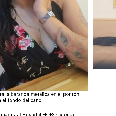
tra la baranda metálica en el pontón
a el fondo del caño.
asanare y al Hospital HORO adonde