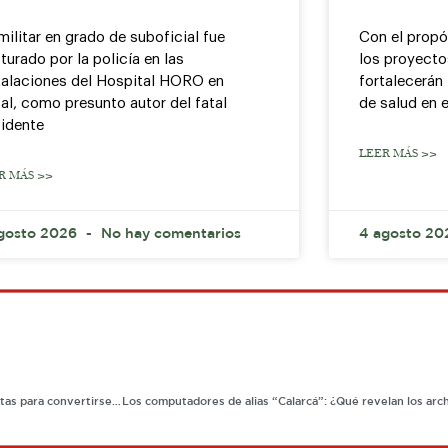
militar en grado de suboficial fue
Con el propó
turado por la policía en las
los proyecto
talaciones del Hospital HORO en
fortalecerán 
al, como presunto autor del fatal
de salud en e
idente
LEER MÁS >>
R MÁS >>
gosto 2026
No hay comentarios
4 agosto 2
La historia de la universidad que le brindó a una mujer ciega las herramientas para convertirse en profesional.